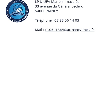
du camp de
LP & UFA Marie Immaculée
33 avenue du Général Leclerc
54000 NANCY
Téléphone : 03 83 56 14 03
Mail :
ce.0541364@ac-nancy-metz.fr