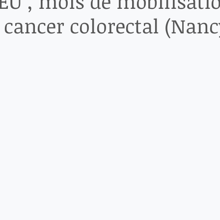
U , mois de mobilisati
 cancer colorectal (Nanc