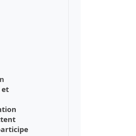
n  
 et 
tion 
tent 
articipe 