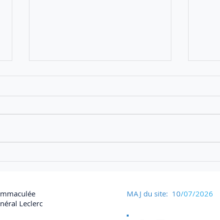
Rencontre avec Monsieur
Quan
Lewandowski Stefan,
artif
ancien résistant et déporté
cuis
du camp de Mauthausen.
 Immaculée
MAJ du site: 10
/07/2026
éral Leclerc