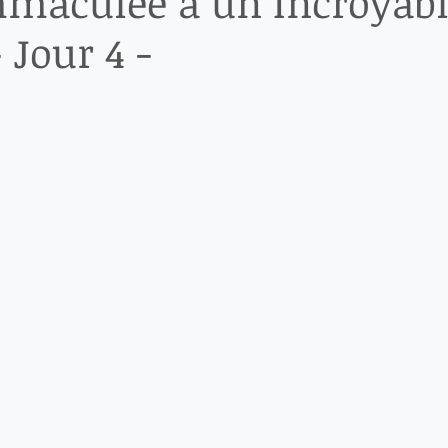
maculée a un Incroyab
- Jour 4 -