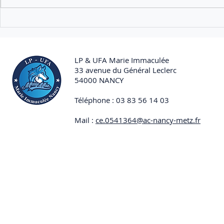
un voyage pédagogique en
Pologne, au cœur d'un
Rencontre 
territoire marqué par l'Histoire
Lewandowsk
et la mémoire de la Seco
ancien rési
du camp de
LP & UFA Marie Immaculée
33 avenue du Général Leclerc
54000 NANCY
Téléphone : 03 83 56 14 03
Mail :
ce.0541364@ac-nancy-metz.fr