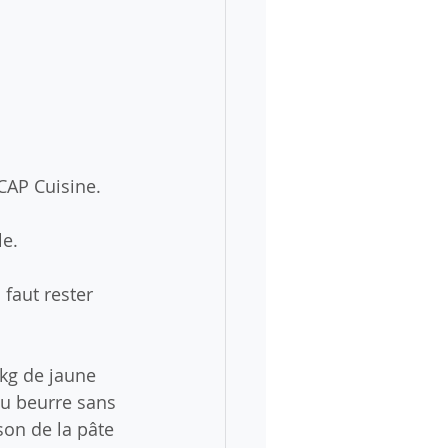
CAP Cuisine.
le.
faut rester 
1kg de jaune 
au beurre sans 
son de la pâte 