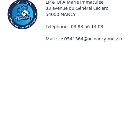
du camp de
LP & UFA Marie Immaculée
33 avenue du Général Leclerc
54000 NANCY
Téléphone : 03 83 56 14 03
Mail :
ce.0541364@ac-nancy-metz.fr